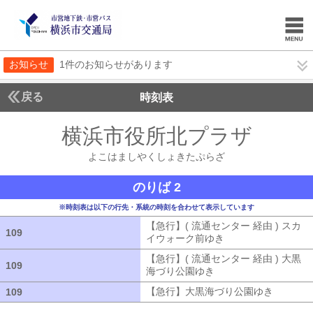
お知らせ
1件のお知らせがあります
戻る
時刻表
横浜市役所北プラザ
よこ
よこはましやくしょきたぷらざ
のりば 2
※時刻表は以下の行先・系統の時刻を合わせて表示しています
【急行】( 流通センター 経由 ) スカ
109
109
イウォーク前ゆき
【急行】( 流通セン
【急行】( 流通センター 経由 ) 大黒
109
109
海づり公園ゆき
【急行】( 流通センタ
【急行】大黒海づり公園ゆき
【急行】
109
109