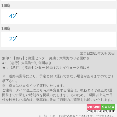
6分はつ
16時
●
42
42分はつ
19時
●
22
22分はつ
出力日2026年08月06日
無印：【急行】( 流通センター 経由 ) 大黒海づり公園ゆき
●：【急行】大黒海づり公園ゆき
★：【急行】( 流通センター 経由 ) スカイウォーク前ゆき
※ 道路渋滞等により、予定どおり運行できない場合がありますのでご了
承下さい。
※ 祝日は休日ダイヤで運行いたします。
ご注意：ダイヤ改正により時刻を変更する場合は、概ねダイヤ改正の1週
間前までに新しい時刻表を掲載いたします。そのため、1週間以上先の日
付を検索した場合は、乗車前に改めて時刻のご確認をお願いいたします。
※一部、ICカード非対応系統がございます。ご注意下さい。