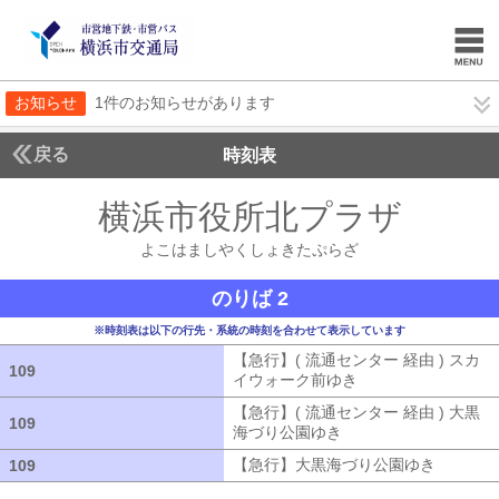
お知らせ
1件のお知らせがあります
戻る
時刻表
横浜市役所北プラザ
よこ
よこはましやくしょきたぷらざ
のりば 2
※時刻表は以下の行先・系統の時刻を合わせて表示しています
【急行】( 流通センター 経由 ) スカ
109
109
イウォーク前ゆき
【急行】( 流通セン
【急行】( 流通センター 経由 ) 大黒
109
109
海づり公園ゆき
【急行】( 流通センタ
【急行】大黒海づり公園ゆき
【急行】
109
109