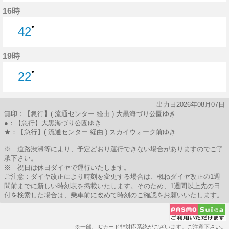
6分はつ
16時
●
42
42分はつ
19時
●
22
22分はつ
出力日2026年08月07日
無印：【急行】( 流通センター 経由 ) 大黒海づり公園ゆき
●：【急行】大黒海づり公園ゆき
★：【急行】( 流通センター 経由 ) スカイウォーク前ゆき
※ 道路渋滞等により、予定どおり運行できない場合がありますのでご了
承下さい。
※ 祝日は休日ダイヤで運行いたします。
ご注意：ダイヤ改正により時刻を変更する場合は、概ねダイヤ改正の1週
間前までに新しい時刻表を掲載いたします。そのため、1週間以上先の日
付を検索した場合は、乗車前に改めて時刻のご確認をお願いいたします。
※一部、ICカード非対応系統がございます。ご注意下さい。