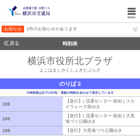
お知らせ
1件のお知らせがあります
戻る
時刻表
横浜市役所北プラザ
よこ
よこはましやくしょきたぷらざ
のりば 2
※時刻表は以下の行先・系統の時刻を合わせて表示しています
【急行】( 流通センター 経由 ) スカ
109
109
イウォーク前ゆき
【急行】( 流通セン
【急行】( 流通センター 経由 ) 大黒
109
109
海づり公園ゆき
【急行】( 流通センタ
【急行】大黒海づり公園ゆき
【急行】
109
109