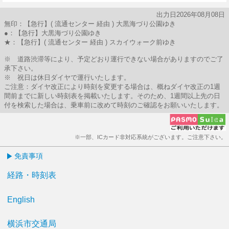
7分はつ
27分はつ
出力日2026年08月08日
無印：【急行】( 流通センター 経由 ) 大黒海づり公園ゆき
●：【急行】大黒海づり公園ゆき
★：【急行】( 流通センター 経由 ) スカイウォーク前ゆき
※ 道路渋滞等により、予定どおり運行できない場合がありますのでご了
承下さい。
※ 祝日は休日ダイヤで運行いたします。
ご注意：ダイヤ改正により時刻を変更する場合は、概ねダイヤ改正の1週
間前までに新しい時刻表を掲載いたします。そのため、1週間以上先の日
付を検索した場合は、乗車前に改めて時刻のご確認をお願いいたします。
※一部、ICカード非対応系統がございます。ご注意下さい。
免責事項
経路・時刻表
English
横浜市交通局