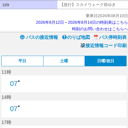
【急行】スカイウォーク前ゆき
【急行
109
109
乗車日2026年08月10日
2026年8月12日～2026年8月14日の時刻表はこちら
時刻のお問い合わせはこちらへ
バスの接近情報
のりば地図
バス停時刻表
接近情報コード印刷
平日
土曜
日曜/祝日
11時
▲
07
7分はつ
14時
▲
07
7分はつ
17時