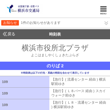
お知らせ
1件のお知らせがあります
戻る
時刻表
横浜市役所北プラザ
よこ
よこはましやくしょきたぷらざ
のりば 2
※時刻表は以下の行先・系統の時刻を合わせて表示しています
【急行】( 流通センター 経由 ) 横浜
109
109
駅前ゆき
【急行】( 流通センター 経由
【急行】( Ｌ８バース 経由 ) スカイ
109
109
ウォーク前ゆき
【急行】( Ｌ８バース
【急行】( Ｌ８・流通センター 経由
109
109
) 横浜駅前ゆき
【急行】( Ｌ８・流通セ