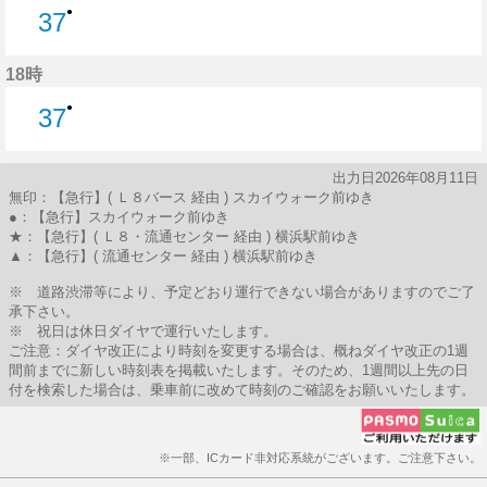
●
37
37分はつ
18時
●
37
37分はつ
出力日2026年08月11日
無印：【急行】( Ｌ８バース 経由 ) スカイウォーク前ゆき
●：【急行】スカイウォーク前ゆき
★：【急行】( Ｌ８・流通センター 経由 ) 横浜駅前ゆき
▲：【急行】( 流通センター 経由 ) 横浜駅前ゆき
※ 道路渋滞等により、予定どおり運行できない場合がありますのでご了
承下さい。
※ 祝日は休日ダイヤで運行いたします。
ご注意：ダイヤ改正により時刻を変更する場合は、概ねダイヤ改正の1週
間前までに新しい時刻表を掲載いたします。そのため、1週間以上先の日
付を検索した場合は、乗車前に改めて時刻のご確認をお願いいたします。
※一部、ICカード非対応系統がございます。ご注意下さい。