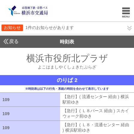
お知らせ
1件のお知らせがあります
戻る
時刻表
横浜市役所北プラザ
よこ
よこはましやくしょきたぷらざ
のりば 2
※時刻表は以下の行先・系統の時刻を合わせて表示しています
【急行】( 流通センター 経由 ) 横浜
109
109
駅前ゆき
【急行】( 流通センター 経由
【急行】( Ｌ８バース 経由 ) スカイ
109
109
ウォーク前ゆき
【急行】( Ｌ８バース
【急行】( Ｌ８・流通センター 経由
109
109
) 横浜駅前ゆき
【急行】( Ｌ８・流通セ