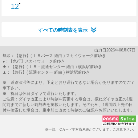
●
12
12分はつ
すべての時刻表を表示
出力日2026年08月07日
無印：【急行】( Ｌ８バース 経由 ) スカイウォーク前ゆき
●：【急行】スカイウォーク前ゆき
★：【急行】( Ｌ８・流通センター 経由 ) 横浜駅前ゆき
▲：【急行】( 流通センター 経由 ) 横浜駅前ゆき
※ 道路渋滞等により、予定どおり運行できない場合がありますのでご了
承下さい。
※ 祝日は休日ダイヤで運行いたします。
ご注意：ダイヤ改正により時刻を変更する場合は、概ねダイヤ改正の1週
間前までに新しい時刻表を掲載いたします。そのため、1週間以上先の日
付を検索した場合は、乗車前に改めて時刻のご確認をお願いいたします。
※一部、ICカード非対応系統がございます。ご注意下さい。