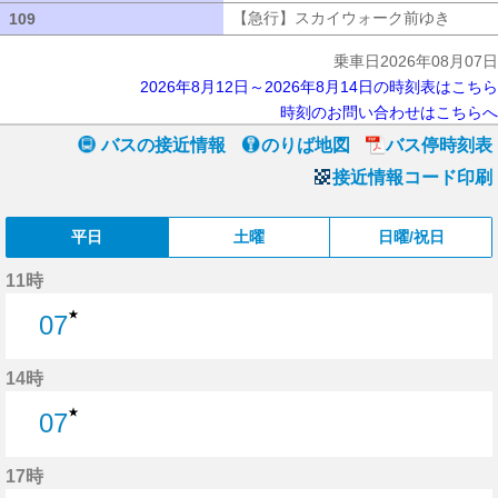
【急行】スカイウォーク前ゆき
【急行
109
109
乗車日2026年08月07日
2026年8月12日～2026年8月14日の時刻表はこちら
時刻のお問い合わせはこちらへ
バスの接近情報
のりば地図
バス停時刻表
接近情報コード印刷
平日
土曜
日曜/祝日
11時
★
07
7分はつ
14時
★
07
7分はつ
17時