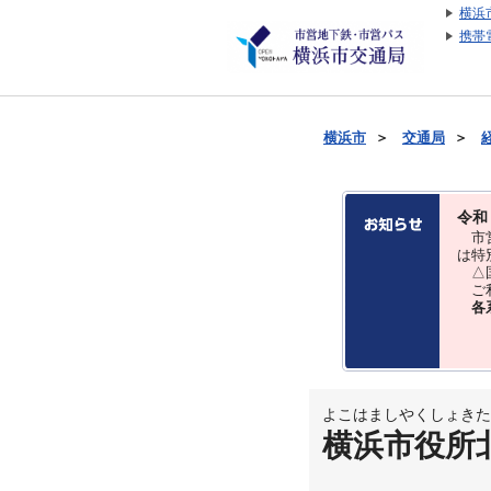
横浜
携帯
横浜市
＞
交通局
＞
令和
市営
は特
△国
ご利
各
よこはましやくしょきた
横浜市役所