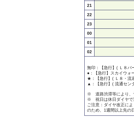
21
22
23
00
01
02
無印：【急行】( Ｌ８バー
●：【急行】スカイウォ
★：【急行】( Ｌ８・流通
▲：【急行】( 流通センタ
※ 道路渋滞等により、
※ 祝日は休日ダイヤで
ご注意：ダイヤ改正によ
のため、1週間以上先の