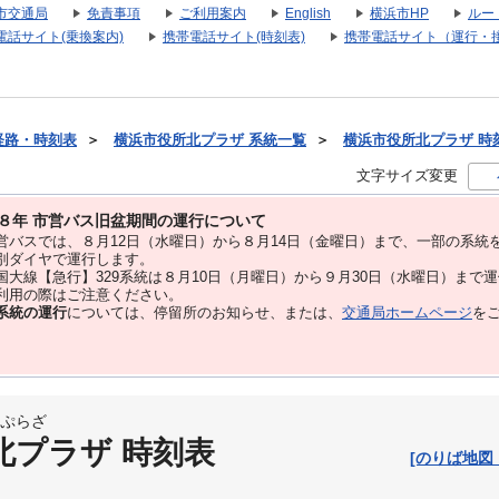
市交通局
免責事項
ご利用案内
English
横浜市HP
ルー
電話サイト(乗換案内)
携帯電話サイト(時刻表)
携帯電話サイト（運行・
経路・時刻表
＞
横浜市役所北プラザ 系統一覧
＞
横浜市役所北プラザ 時刻表
文字サイズ変更
８年 市営バス旧盆期間の運行について
バスでは、８⽉12⽇（水曜日）から８⽉14⽇（金曜日）まで、⼀部の系統
別ダイヤで運⾏します。
大線【急行】329系統は８月10日（月曜日）から９月30日（水曜日）まで
用の際はご注意ください。
系統の運行
については、停留所のお知らせ、または、
交通局ホームページ
を
ぷらざ
北プラザ 時刻表
[のりば地図