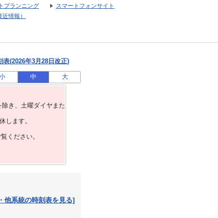
トプランニング
スマートフォンサイト
接近情報）
(2026年3月28日改正)
小
中
大
を除き、⼟曜ダイヤまた
運休します。
ご覧ください。
・他系統の時刻表を見る]