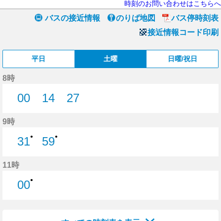
時刻のお問い合わせはこちらへ
バスの接近情報
のりば地図
バス停時刻表
接近情報コード印刷
平日
土曜
日曜/祝日
8時
00
14
27
0分はつ
14分はつ
27分はつ
9時
●
●
31
59
31分はつ
59分はつ
11時
●
00
0分はつ