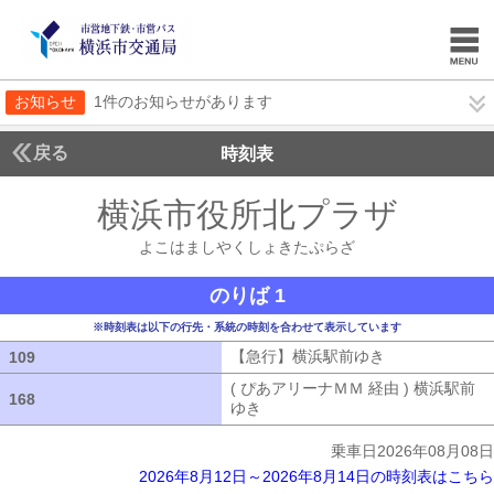
お知らせ
1件のお知らせがあります
戻る
時刻表
横浜市役所北プラザ
よこ
よこはましやくしょきたぷらざ
のりば 1
※時刻表は以下の行先・系統の時刻を合わせて表示しています
【急行】横浜駅前ゆき
【急行】横浜駅
109
109
( ぴあアリーナＭＭ 経由 ) 横浜駅前
168
168
ゆき
( ぴあアリーナＭＭ 経由 ) 横浜
乗車日2026年08月08日
2026年8月12日～2026年8月14日の時刻表はこちら