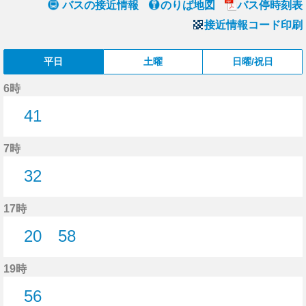
バスの接近情報
のりば地図
バス停時刻表
接近情報コード印刷
平日
土曜
日曜/祝日
6時
41
41分はつ
7時
32
32分はつ
17時
20
58
20分はつ
58分はつ
19時
56