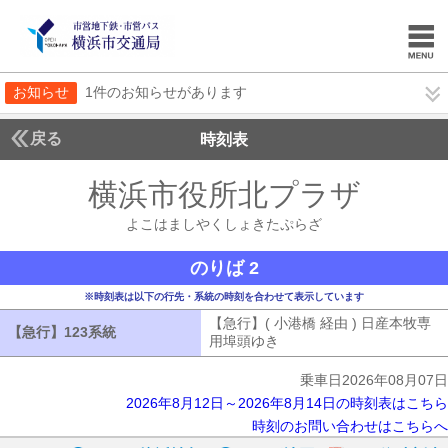
お知らせ
1件のお知らせがあります
戻る
時刻表
横浜市役所北プラザ
よこ
よこはましやくしょきたぷらざ
のりば 2
※時刻表は以下の行先・系統の時刻を合わせて表示しています
【急行】( 小港橋 経由 ) 日産本牧専
【急行】123系統
【急行】123系統
用埠頭ゆき
【急行】( 小港橋 経由 )
乗車日2026年08月07日
2026年8月12日～2026年8月14日の時刻表はこちら
時刻のお問い合わせはこちらへ