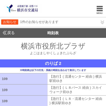
お知らせ
1件のお知らせがあります
戻る
時刻表
横浜市役所北プラザ
よこ
よこはましやくしょきたぷらざ
のりば 2
※時刻表は以下の行先・系統の時刻を合わせて表示しています
【急行】( 流通センター 経由 ) 横浜
109
109
駅前ゆき
【急行】( 流通センター 経由
【急行】( Ｌ８バース 経由 ) スカイ
109
109
ウォーク前ゆき
【急行】( Ｌ８バース
【急行】( Ｌ８・流通センター 経由
109
109
) 横浜駅前ゆき
【急行】( Ｌ８・流通セ