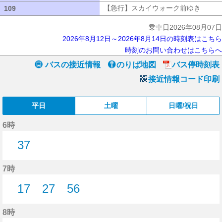
【急行】スカイウォーク前ゆき
【急行
109
109
乗車日2026年08月07日
2026年8月12日～2026年8月14日の時刻表はこちら
時刻のお問い合わせはこちらへ
バスの接近情報
のりば地図
バス停時刻表
接近情報コード印刷
平日
土曜
日曜/祝日
6時
37
37分はつ
7時
17
27
56
17分はつ
27分はつ
56分はつ
8時