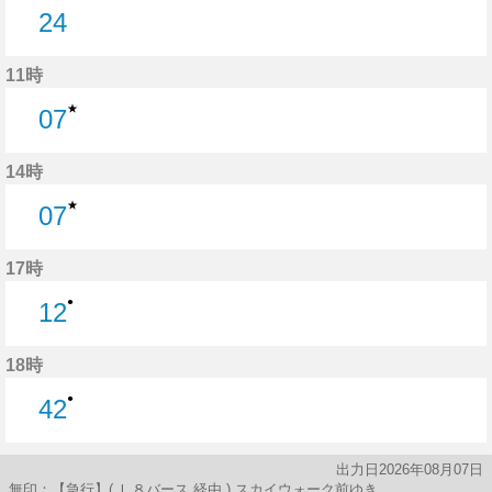
24
24分はつ
11時
★
07
7分はつ
14時
★
07
7分はつ
17時
●
12
12分はつ
18時
●
42
42分はつ
出力日2026年08月07日
無印：【急行】( Ｌ８バース 経由 ) スカイウォーク前ゆき