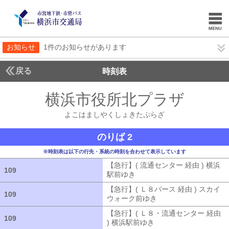
お知らせ
1件のお知らせがあります
戻る
時刻表
横浜市役所北プラザ
よこ
よこはましやくしょきたぷらざ
のりば 2
※時刻表は以下の行先・系統の時刻を合わせて表示しています
【急行】( 流通センター 経由 ) 横浜
109
109
駅前ゆき
【急行】( 流通センター 経由
【急行】( Ｌ８バース 経由 ) スカイ
109
109
ウォーク前ゆき
【急行】( Ｌ８バース
【急行】( Ｌ８・流通センター 経由
109
109
) 横浜駅前ゆき
【急行】( Ｌ８・流通セ