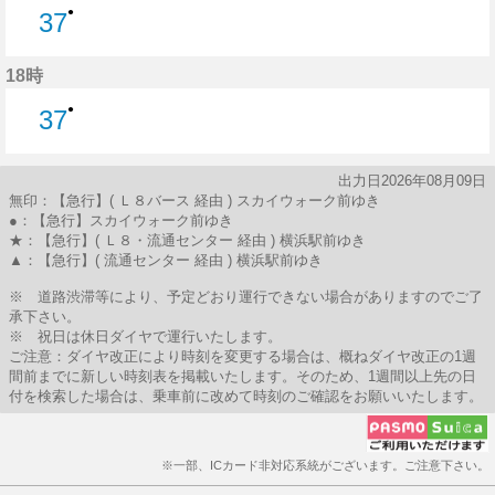
●
37
37分はつ
18時
●
37
37分はつ
出力日2026年08月09日
無印：【急行】( Ｌ８バース 経由 ) スカイウォーク前ゆき
●：【急行】スカイウォーク前ゆき
★：【急行】( Ｌ８・流通センター 経由 ) 横浜駅前ゆき
▲：【急行】( 流通センター 経由 ) 横浜駅前ゆき
※ 道路渋滞等により、予定どおり運行できない場合がありますのでご了
承下さい。
※ 祝日は休日ダイヤで運行いたします。
ご注意：ダイヤ改正により時刻を変更する場合は、概ねダイヤ改正の1週
間前までに新しい時刻表を掲載いたします。そのため、1週間以上先の日
付を検索した場合は、乗車前に改めて時刻のご確認をお願いいたします。
※一部、ICカード非対応系統がございます。ご注意下さい。