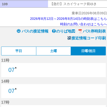
【急行】スカイウォーク前ゆき
【急行
109
109
乗車日2026年08月09日
2026年8月12日～2026年8月14日の時刻表はこちら
時刻のお問い合わせはこちらへ
バスの接近情報
のりば地図
バス停時刻表
接近情報コード印刷
平日
土曜
日曜/祝日
11時
▲
07
7分はつ
14時
▲
07
7分はつ
17時