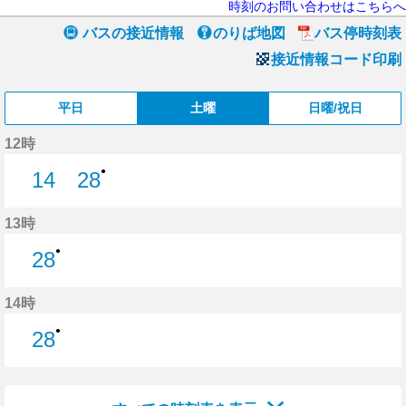
時刻のお問い合わせはこちらへ
バスの接近情報
のりば地図
バス停時刻表
接近情報コード印刷
平日
土曜
日曜/祝日
12時
●
14
28
14分はつ
28分はつ
13時
●
28
28分はつ
14時
●
28
28分はつ