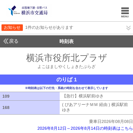
お知らせ
1件のお知らせがあります
戻る
時刻表
横浜市役所北プラザ
よこ
よこはましやくしょきたぷらざ
のりば 1
※時刻表は以下の行先・系統の時刻を合わせて表示しています
【急行】横浜駅前ゆき
【急行】横浜駅
109
109
( ぴあアリーナＭＭ 経由 ) 横浜駅前
168
168
ゆき
( ぴあアリーナＭＭ 経由 ) 横浜
乗車日2026年08月08日
2026年8月12日～2026年8月14日の時刻表はこちら