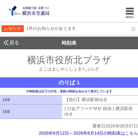
お知らせ
1件のお知らせがあります
戻る
時刻表
横浜市役所北プラザ
よこ
よこはましやくしょきたぷらざ
のりば 1
※時刻表は以下の行先・系統の時刻を合わせて表示しています
【急行】横浜駅前ゆき
【急行】横浜駅
109
109
( ぴあアリーナＭＭ 経由 ) 横浜駅前
168
168
ゆき
( ぴあアリーナＭＭ 経由 ) 横浜
乗車日2026年08月07日
2026年8月12日～2026年8月14日の時刻表はこちら