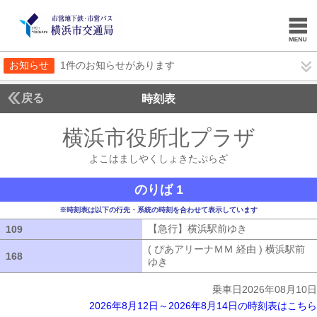
お知らせ
1件のお知らせがあります
戻る
時刻表
横浜市役所北プラザ
よこ
よこはましやくしょきたぷらざ
のりば 1
※時刻表は以下の行先・系統の時刻を合わせて表示しています
【急行】横浜駅前ゆき
【急行】横浜駅
109
109
( ぴあアリーナＭＭ 経由 ) 横浜駅前
168
168
ゆき
( ぴあアリーナＭＭ 経由 ) 横浜
乗車日2026年08月10日
2026年8月12日～2026年8月14日の時刻表はこちら