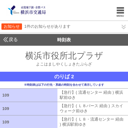
お知らせ
1件のお知らせがあります
戻る
時刻表
横浜市役所北プラザ
よこ
よこはましやくしょきたぷらざ
のりば 2
※時刻表は以下の行先・系統の時刻を合わせて表示しています
【急行】( 流通センター 経由 ) 横浜
109
109
駅前ゆき
【急行】( 流通センター 経由
【急行】( Ｌ８バース 経由 ) スカイ
109
109
ウォーク前ゆき
【急行】( Ｌ８バース
【急行】( Ｌ８・流通センター 経由
109
109
) 横浜駅前ゆき
【急行】( Ｌ８・流通セ