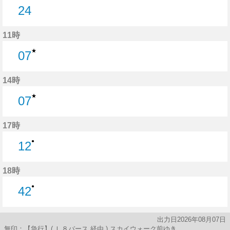
24
24分はつ
11時
★
07
7分はつ
14時
★
07
7分はつ
17時
●
12
12分はつ
18時
●
42
42分はつ
出力日2026年08月07日
無印：【急行】( Ｌ８バース 経由 ) スカイウォーク前ゆき