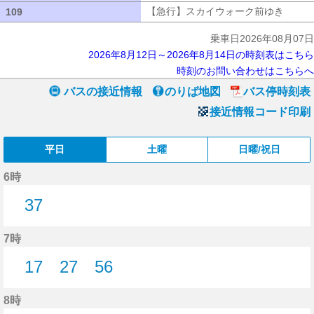
【急行】スカイウォーク前ゆき
【急行
109
109
乗車日2026年08月07日
2026年8月12日～2026年8月14日の時刻表はこちら
時刻のお問い合わせはこちらへ
バスの接近情報
のりば地図
バス停時刻表
接近情報コード印刷
平日
土曜
日曜/祝日
6時
37
37分はつ
7時
17
27
56
17分はつ
27分はつ
56分はつ
8時