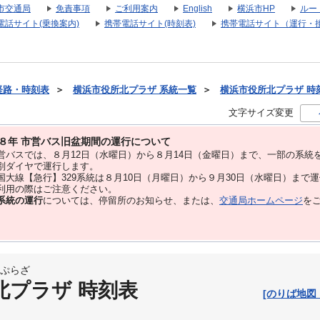
市交通局
免責事項
ご利用案内
English
横浜市HP
ルー
電話サイト(乗換案内)
携帯電話サイト(時刻表)
携帯電話サイト（運行・
経路・時刻表
＞
横浜市役所北プラザ 系統一覧
＞
横浜市役所北プラザ 時刻表
文字サイズ変更
８年 市営バス旧盆期間の運行について
バスでは、８⽉12⽇（水曜日）から８⽉14⽇（金曜日）まで、⼀部の系統
別ダイヤで運⾏します。
大線【急行】329系統は８月10日（月曜日）から９月30日（水曜日）まで
用の際はご注意ください。
系統の運行
については、停留所のお知らせ、または、
交通局ホームページ
を
ぷらざ
北プラザ 時刻表
[のりば地図