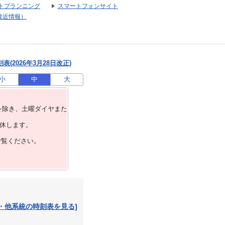
トプランニング
スマートフォンサイト
接近情報）
(2026年3月28日改正)
小
中
大
を除き、⼟曜ダイヤまた
運休します。
ご覧ください。
・他系統の時刻表を見る]