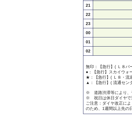
21
22
23
00
01
02
無印：【急行】( Ｌ８バー
●：【急行】スカイウォ
★：【急行】( Ｌ８・流通
▲：【急行】( 流通センタ
※ 道路渋滞等により、
※ 祝日は休日ダイヤで
ご注意：ダイヤ改正によ
のため、1週間以上先の