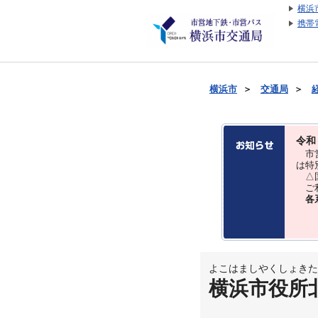
横浜
携帯
横浜市
＞
交通局
＞
令和
市営
は特
△国
ご利
各
よこはましやくしょきた
横浜市役所