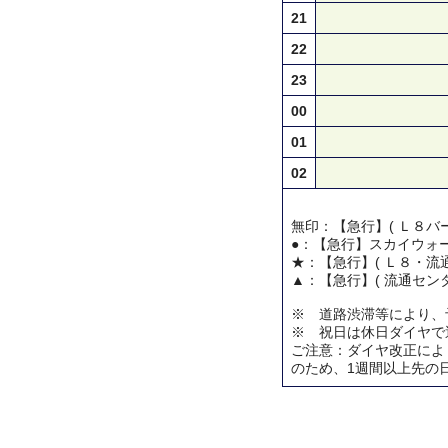
21
22
23
00
01
02
無印：【急行】( Ｌ８バー
●：【急行】スカイウォ
★：【急行】( Ｌ８・流通
▲：【急行】( 流通センタ
※ 道路渋滞等により、
※ 祝日は休日ダイヤで
ご注意：ダイヤ改正によ
のため、1週間以上先の