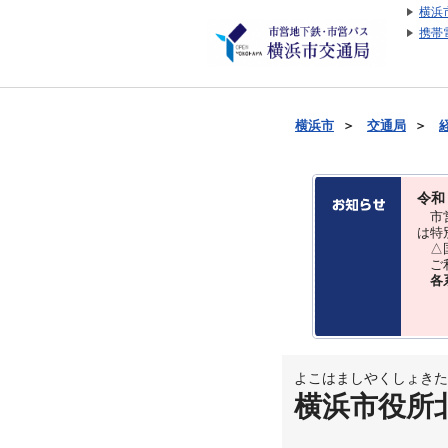
横浜
携帯
横浜市
＞
交通局
＞
令和
市営
は特
△国
ご利
各
よこはましやくしょきた
横浜市役所