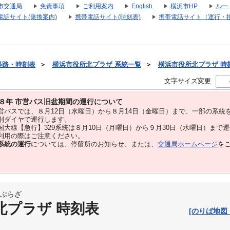
市交通局
免責事項
ご利用案内
English
横浜市HP
ルー
電話サイト(乗換案内)
携帯電話サイト(時刻表)
携帯電話サイト（運行・
経路・時刻表
＞
横浜市役所北プラザ 系統一覧
＞
横浜市役所北プラザ 時刻表
文字サイズ変更
８年 市営バス旧盆期間の運行について
バスでは、８⽉12⽇（水曜日）から８⽉14⽇（金曜日）まで、⼀部の系統
別ダイヤで運⾏します。
大線【急行】329系統は８月10日（月曜日）から９月30日（水曜日）まで
用の際はご注意ください。
系統の運行
については、停留所のお知らせ、または、
交通局ホームページ
を
ぷらざ
北プラザ 時刻表
[のりば地図