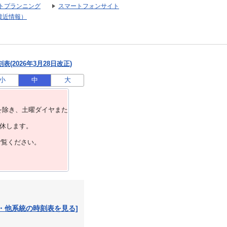
トプランニング
スマートフォンサイト
接近情報）
(2026年3月28日改正)
小
中
大
を除き、⼟曜ダイヤまた
運休します。
ご覧ください。
・他系統の時刻表を見る]