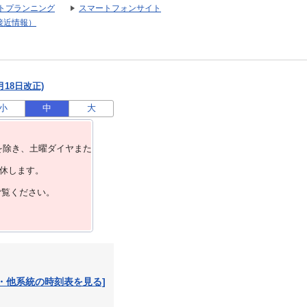
トプランニング
スマートフォンサイト
接近情報）
月18日改正)
小
中
大
を除き、⼟曜ダイヤまた
運休します。
ご覧ください。
・他系統の時刻表を見る]