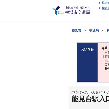
横浜
携帯
横浜市
＞
交通局
＞
令和
市営
は特
△国
ご利
各
のうけんだいえきいりぐ
能見台駅入