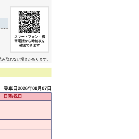
スマートフォン・携
帯電話から時刻表を
確認できます
読み取れない場合があります。
乗車日2026年08月07日
日曜/祝日