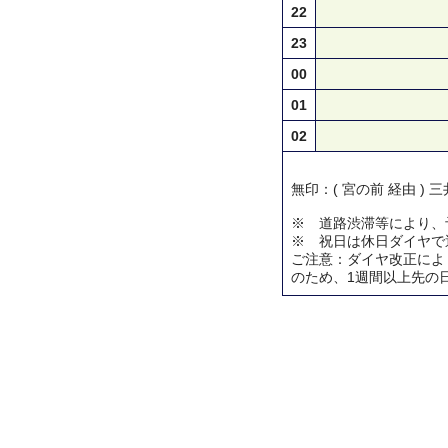
22
23
00
01
02
無印：( 宮の前 経由 )
※ 道路渋滞等により、
※ 祝日は休日ダイヤで
ご注意：ダイヤ改正によ
のため、1週間以上先の