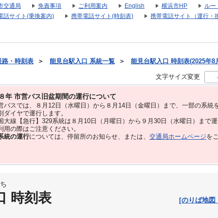
市交通局
免責事項
ご利用案内
English
横浜市HP
ルー
電話サイト(乗換案内)
携帯電話サイト(時刻表)
携帯電話サイト（運行・
経路・時刻表
＞
能見台駅入口 系統一覧
＞
能見台駅入口 時刻表(2025年8
文字サイズ変更
８年 市営バス旧盆期間の運行について
バスでは、８⽉12⽇（水曜日）から８⽉14⽇（金曜日）まで、⼀部の系統
別ダイヤで運⾏します。
大線【急行】329系統は８月10日（月曜日）から９月30日（水曜日）まで
用の際はご注意ください。
系統の運行
については、停留所のお知らせ、または、
交通局ホームページ
を
ち
口 時刻表
[のりば地図