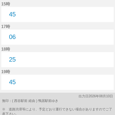
15時
45
45分はつ
17時
06
6分はつ
18時
25
25分はつ
19時
45
45分はつ
出力日2026年08月10日
無印：( 西谷駅前 経由 ) 鴨居駅前ゆき
※ 道路渋滞等により、予定どおり運行できない場合がありますのでご了
承下さい。