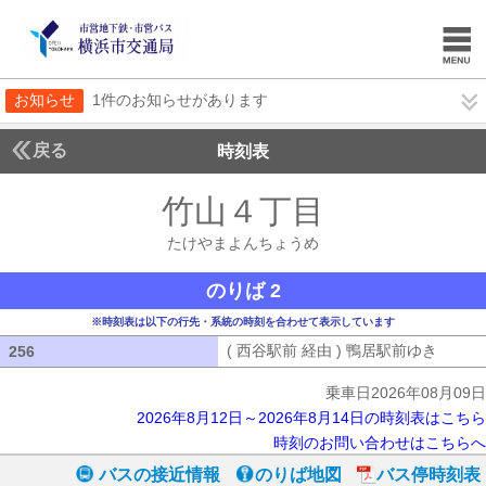
お知らせ
1件のお知らせがあります
戻る
時刻表
竹山４丁目
たけやま
たけやまよんちょうめ
のりば 2
※時刻表は以下の行先・系統の時刻を合わせて表示しています
( 西谷駅前 経由 ) 鴨居駅前ゆき
( 西谷
256
256
乗車日2026年08月09日
2026年8月12日～2026年8月14日の時刻表はこちら
時刻のお問い合わせはこちらへ
バスの接近情報
のりば地図
バス停時刻表