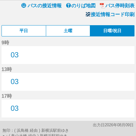
バスの接近情報
のりば地図
バス停時刻表
接近情報コード印刷
平日
土曜
日曜/祝日
9時
03
3分はつ
13時
03
3分はつ
17時
03
3分はつ
出力日2026年08月09日
無印：( 浜鳥橋 経由 ) 新横浜駅前ゆき
●：( 鳥山大橋 経由 ) 新横浜駅前ゆき