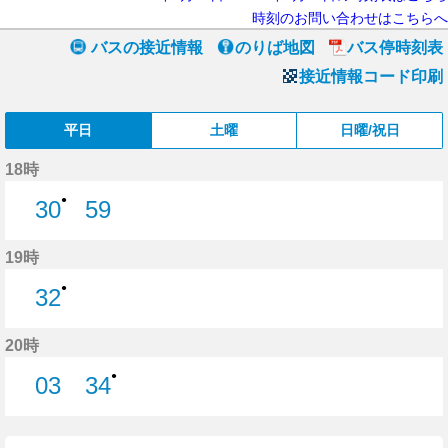
時刻のお問い合わせはこちらへ
バスの接近情報
のりば地図
バス停時刻表
接近情報コード印刷
平日
土曜
日曜/祝日
18時
●
30
59
30分はつ
59分はつ
19時
●
32
32分はつ
20時
●
03
34
3分はつ
34分はつ