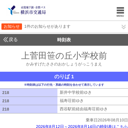
お知らせ
1件のお知らせがあります
戻る
時刻表
上菅田笹の丘小学校前
かみ
かみすげたささのおかしょうがっこうまえ
のりば 1
※時刻表は以下の行先・系統の時刻を合わせて表示しています
新井中学校前ゆき
新井中学校前ゆき
218
218
福寿荘前ゆき
福寿荘前ゆき
218
218
西谷駅前経由福寿荘前ゆき
西谷駅前経
218
218
乗車日2026年08月10日
2026年8月12日～2026年8月14日の時刻表はこちら