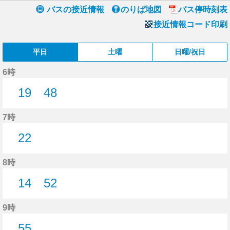
バスの接近情報
のりば地図
バス停時刻表
接近情報コード印刷
平日
土曜
日曜/祝日
6時
19
48
19分はつ
48分はつ
7時
22
22分はつ
8時
14
52
14分はつ
52分はつ
9時
55