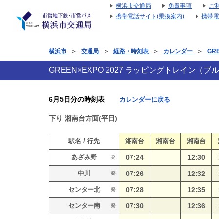
横浜市交通局
免責事項
ご
携帯電話サイト(乗換案内)
携帯電
横浜市
＞
交通局
＞
経路・時刻表
＞
カレンダー
＞
GR
GREEN×EXPO 2027 ラッピングトレイン
6月5日分の時刻表
カレンダーに戻る
下り
湘南台方面(平日)
駅名 / 行先
湘南台
湘南台
湘南台
あざみ野
07:24
12:30
発
中川
07:26
12:32
発
センター北
07:28
12:35
発
センター南
07:30
12:36
発