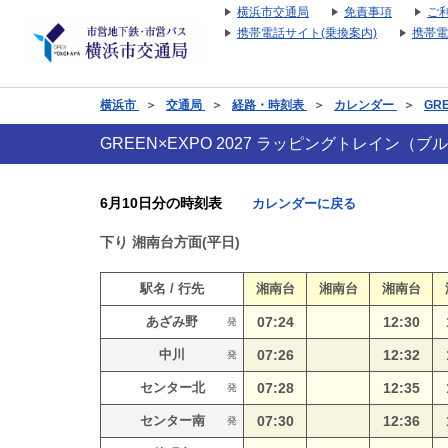
横浜市交通局
免責事項
ご
携帯電話サイト(乗換案内)
携帯電
横浜市
＞
交通局
＞
経路・時刻表
＞
カレンダー
＞
GR
GREEN×EXPO 2027 ラッピングトレイン
6月10日分の時刻表
カレンダーに戻る
下り
湘南台方面(平日)
駅名 / 行先
湘南台
湘南台
湘南台
あざみ野
07:24
12:30
発
中川
07:26
12:32
発
センター北
07:28
12:35
発
センター南
07:30
12:36
発