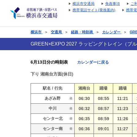
横浜市交通局
免責事項
ご
携帯電話サイト(乗換案内)
携帯電
横浜市
＞
交通局
＞
経路・時刻表
＞
カレンダー
＞
GR
GREEN×EXPO 2027 ラッピングトレイン
6月13日分の時刻表
カレンダーに戻る
下り
湘南台方面(休日)
駅名 / 行先
湘南台
踊場
踊場
あざみ野
06:30
08:55
11:21
発
中川
06:32
08:57
11:23
発
センター北
06:35
08:59
11:26
発
センター南
06:36
09:01
11:27
発