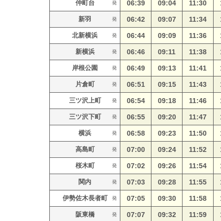
仲町台
06:39
09:04
11:30
発
新羽
06:42
09:07
11:34
発
北新横浜
06:44
09:09
11:36
発
新横浜
06:46
09:11
11:38
発
岸根公園
06:49
09:13
11:41
発
片倉町
06:51
09:15
11:43
発
三ツ沢上町
06:54
09:18
11:46
発
三ツ沢下町
06:55
09:20
11:47
発
横浜
06:58
09:23
11:50
発
高島町
07:00
09:24
11:52
発
桜木町
07:02
09:26
11:54
発
関内
07:03
09:28
11:55
発
伊勢佐木長者町
07:05
09:30
11:58
発
阪東橋
07:07
09:32
11:59
発