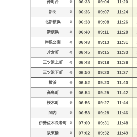
仲町台
06:33
09:04
11:20
発
新羽
06:36
09:07
11:24
発
北新横浜
06:38
09:08
11:26
発
新横浜
06:40
09:11
11:28
発
岸根公園
06:43
09:13
11:31
発
片倉町
06:45
09:15
11:33
発
三ツ沢上町
06:48
09:18
11:36
発
三ツ沢下町
06:50
09:20
11:37
発
横浜
06:52
09:23
11:40
発
高島町
06:54
09:25
11:42
発
桜木町
06:56
09:27
11:44
発
関内
06:58
09:28
11:46
発
伊勢佐木長者町
07:00
09:31
11:48
発
阪東橋
07:02
09:32
11:49
発