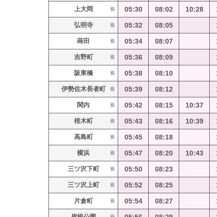
上大岡
05:30
08:02
10:28
発
弘明寺
05:32
08:05
発
蒔田
05:34
08:07
発
吉野町
05:36
08:09
発
阪東橋
05:38
08:10
発
伊勢佐木長者町
05:39
08:12
発
関内
05:42
08:15
10:37
発
桜木町
05:43
08:16
10:39
発
高島町
05:45
08:18
発
横浜
05:47
08:20
10:43
発
三ツ沢下町
05:50
08:23
発
三ツ沢上町
05:52
08:25
発
片倉町
05:54
08:27
発
岸根公園
発