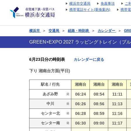
横浜市交通局
免責事項
ご
携帯電話サイト(乗換案内)
携帯電
横浜市
＞
交通局
＞
経路・時刻表
＞
カレンダー
＞
GR
GREEN×EXPO 2027 ラッピングトレイン
6月23日分の時刻表
カレンダーに戻る
下り
湘南台方面(平日)
駅名 / 行先
湘南台
湘南台
湘南台
あざみ野
06:24
08:54
11:11
発
中川
06:26
08:56
11:13
発
センター北
06:28
08:59
11:16
発
センター南
06:30
09:00
11:17
発