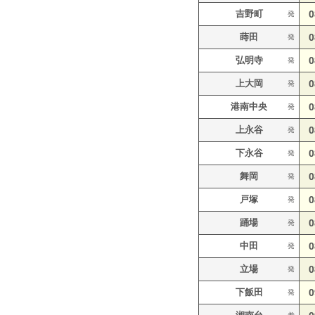
吉野町
0
発
蒔田
0
発
弘明寺
0
発
上大岡
0
発
港南中央
0
発
上永谷
0
発
下永谷
0
発
舞岡
0
発
戸塚
0
発
踊場
0
発
中田
0
発
立場
0
発
下飯田
0
発