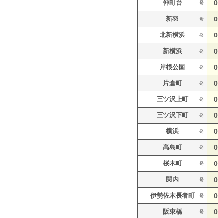
仲町台
0
発
新羽
0
発
北新横浜
0
発
新横浜
0
発
岸根公園
0
発
片倉町
0
発
三ツ沢上町
0
発
三ツ沢下町
0
発
横浜
0
発
高島町
0
発
桜木町
0
発
関内
0
発
伊勢佐木長者町
0
発
阪東橋
0
発