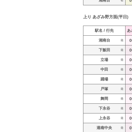
湘南台
0
着
上り
あざみ野方面(平日)
駅名 / 行先
あ
湘南台
0
発
下飯田
0
発
立場
0
発
中田
0
発
踊場
0
発
戸塚
0
発
舞岡
0
発
下永谷
0
発
上永谷
0
発
港南中央
0
発