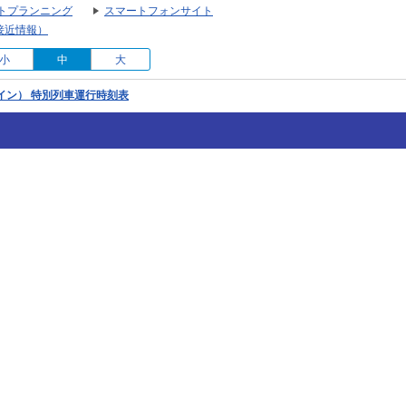
トプランニング
スマートフォンサイト
接近情報）
小
中
大
ーライン） 特別列車運行時刻表