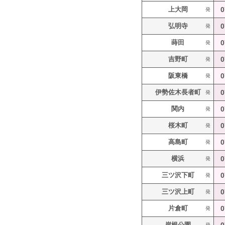
上大岡
0
発
弘明寺
0
発
蒔田
0
発
吉野町
0
発
阪東橋
0
発
伊勢佐木長者町
0
発
関内
0
発
桜木町
0
発
高島町
0
発
横浜
0
発
三ツ沢下町
0
発
三ツ沢上町
0
発
片倉町
0
発
岸根公園
発