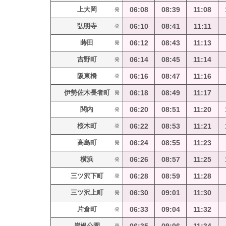
上大岡
06:08
08:39
11:08
発
弘明寺
06:10
08:41
11:11
発
蒔田
06:12
08:43
11:13
発
吉野町
06:14
08:45
11:14
発
阪東橋
06:16
08:47
11:16
発
伊勢佐木長者町
06:18
08:49
11:17
発
関内
06:20
08:51
11:20
発
桜木町
06:22
08:53
11:21
発
高島町
06:24
08:55
11:23
発
横浜
06:26
08:57
11:25
発
三ツ沢下町
06:28
08:59
11:28
発
三ツ沢上町
06:30
09:01
11:30
発
片倉町
06:33
09:04
11:32
発
岸根公園
発