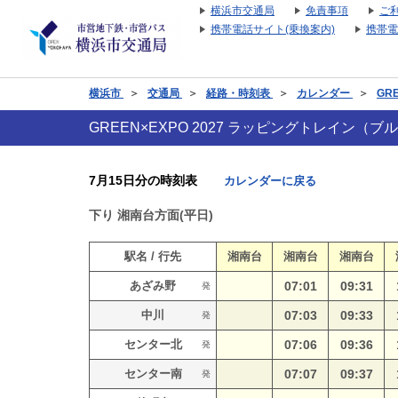
横浜市交通局
免責事項
ご
携帯電話サイト(乗換案内)
携帯電
横浜市
＞
交通局
＞
経路・時刻表
＞
カレンダー
＞
GR
GREEN×EXPO 2027 ラッピングトレイン
7月15日分の時刻表
カレンダーに戻る
下り
湘南台方面(平日)
駅名 / 行先
湘南台
湘南台
湘南台
あざみ野
07:01
09:31
発
中川
07:03
09:33
発
センター北
07:06
09:36
発
センター南
07:07
09:37
発