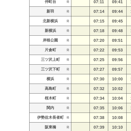
仲町台
07:11
09:41
発
新羽
07:14
09:44
発
北新横浜
07:15
09:45
発
新横浜
07:18
09:48
発
岸根公園
07:20
09:51
発
片倉町
07:22
09:53
発
三ツ沢上町
07:25
09:56
発
三ツ沢下町
07:27
09:57
発
横浜
07:30
10:00
発
高島町
07:32
10:02
発
桜木町
07:34
10:04
発
関内
07:35
10:06
発
伊勢佐木長者町
07:38
10:08
発
阪東橋
07:39
10:10
発