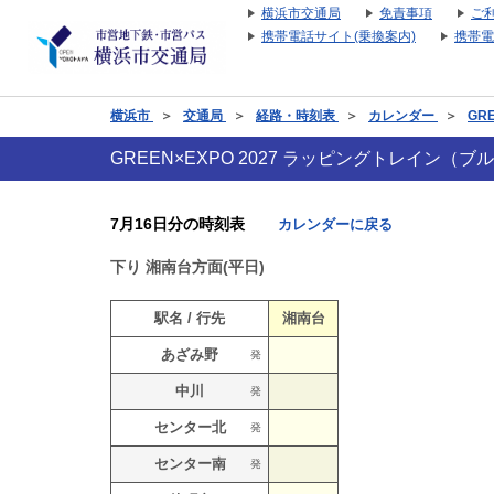
横浜市交通局
免責事項
ご
携帯電話サイト(乗換案内)
携帯電
横浜市
＞
交通局
＞
経路・時刻表
＞
カレンダー
＞
GR
GREEN×EXPO 2027 ラッピングトレイン
7月16日分の時刻表
カレンダーに戻る
下り
湘南台方面(平日)
駅名 / 行先
湘南台
あざみ野
発
中川
発
センター北
発
センター南
発