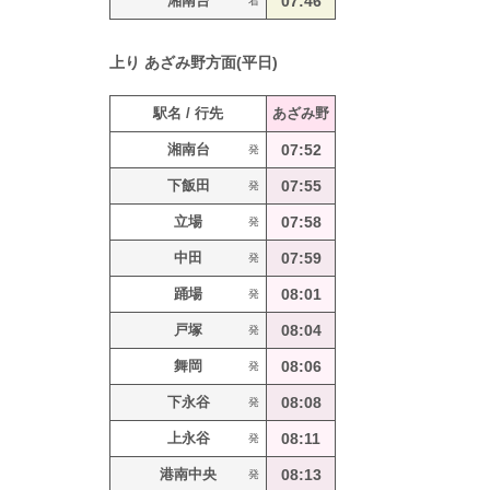
湘南台
07:46
着
上り
あざみ野方面(平日)
駅名 / 行先
あざみ野
湘南台
07:52
発
下飯田
07:55
発
立場
07:58
発
中田
07:59
発
踊場
08:01
発
戸塚
08:04
発
舞岡
08:06
発
下永谷
08:08
発
上永谷
08:11
発
港南中央
08:13
発