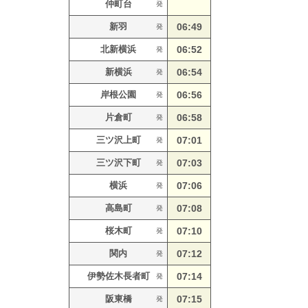
仲町台
発
新羽
06:49
発
北新横浜
06:52
発
新横浜
06:54
発
岸根公園
06:56
発
片倉町
06:58
発
三ツ沢上町
07:01
発
三ツ沢下町
07:03
発
横浜
07:06
発
高島町
07:08
発
桜木町
07:10
発
関内
07:12
発
伊勢佐木長者町
07:14
発
阪東橋
07:15
発