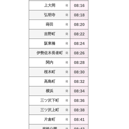
上大岡
08:16
発
弘明寺
08:18
発
蒔田
08:20
発
吉野町
08:22
発
阪東橋
08:24
発
伊勢佐木長者町
08:26
発
関内
08:28
発
桜木町
08:30
発
高島町
08:32
発
横浜
08:34
発
三ツ沢下町
08:36
発
三ツ沢上町
08:38
発
片倉町
08:41
発
岸根公園
発