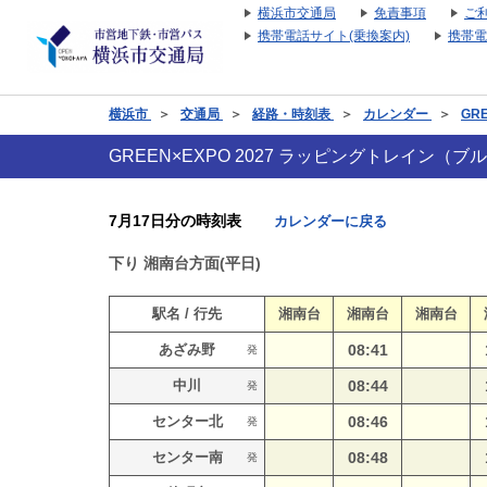
横浜市交通局
免責事項
ご
携帯電話サイト(乗換案内)
携帯電
横浜市
＞
交通局
＞
経路・時刻表
＞
カレンダー
＞
GR
GREEN×EXPO 2027 ラッピングトレイン
7月17日分の時刻表
カレンダーに戻る
下り
湘南台方面(平日)
駅名 / 行先
湘南台
湘南台
湘南台
あざみ野
08:41
発
中川
08:44
発
センター北
08:46
発
センター南
08:48
発