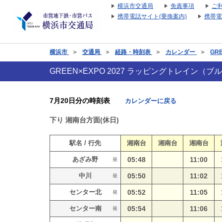
横浜市交通局
免責事項
ご
携帯電話サイト(乗換案内)
携帯電
横浜市
＞
交通局
＞
経路・時刻表
＞
カレンダー
＞
GR
GREEN×EXPO 2027 ラッピングトレイン
7月20日分の時刻表
カレンダーに戻る
下り
湘南台方面(休日)
駅名 / 行先
湘南台
湘南台
湘南台
あざみ野
05:48
11:00
発
中川
05:50
11:02
発
センター北
05:52
11:05
発
センター南
05:54
11:06
発