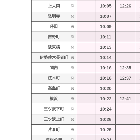
上大岡
10:05
12:26
発
弘明寺
10:07
発
蒔田
10:09
発
吉野町
10:11
発
阪東橋
10:13
発
伊勢佐木長者町
10:14
発
関内
10:16
12:35
発
桜木町
10:18
12:37
発
高島町
10:20
発
横浜
10:22
12:41
発
三ツ沢下町
10:24
発
三ツ沢上町
10:26
発
片倉町
10:29
発
岸根公園
発