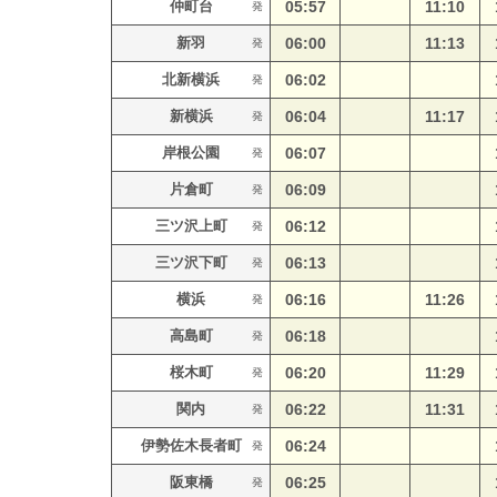
仲町台
05:57
11:10
発
新羽
06:00
11:13
発
北新横浜
06:02
発
新横浜
06:04
11:17
発
岸根公園
06:07
発
片倉町
06:09
発
三ツ沢上町
06:12
発
三ツ沢下町
06:13
発
横浜
06:16
11:26
発
高島町
06:18
発
桜木町
06:20
11:29
発
関内
06:22
11:31
発
伊勢佐木長者町
06:24
発
阪東橋
06:25
発