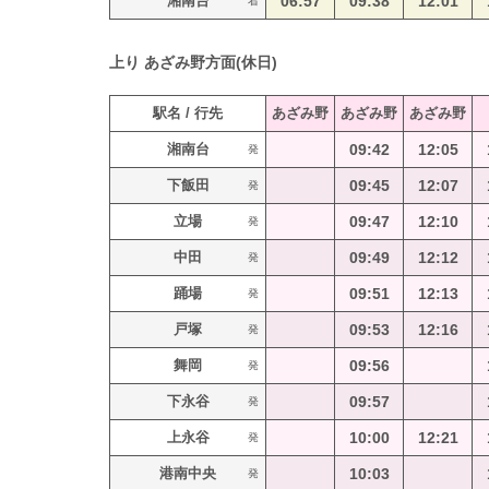
湘南台
06:57
09:38
12:01
着
上り
あざみ野方面(休日)
駅名 / 行先
あざみ野
あざみ野
あざみ野
湘南台
09:42
12:05
発
下飯田
09:45
12:07
発
立場
09:47
12:10
発
中田
09:49
12:12
発
踊場
09:51
12:13
発
戸塚
09:53
12:16
発
舞岡
09:56
発
下永谷
09:57
発
上永谷
10:00
12:21
発
港南中央
10:03
発