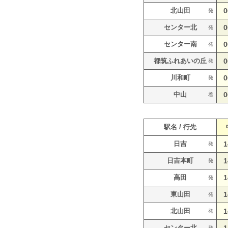
北山田
0
発
センター北
0
発
センター南
0
発
都筑ふれあいの丘
0
発
川和町
0
発
中山
0
着
駅名 / 行先
日吉
1
発
日吉本町
1
発
高田
1
発
東山田
1
発
北山田
1
発
センター北
発