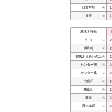
日吉本町
1
発
日吉
1
着
駅名 / 行先
中山
2
発
川和町
2
発
都筑ふれあいの丘
2
発
センター南
2
発
センター北
2
発
北山田
2
発
東山田
2
発
高田
2
発
日吉本町
2
発