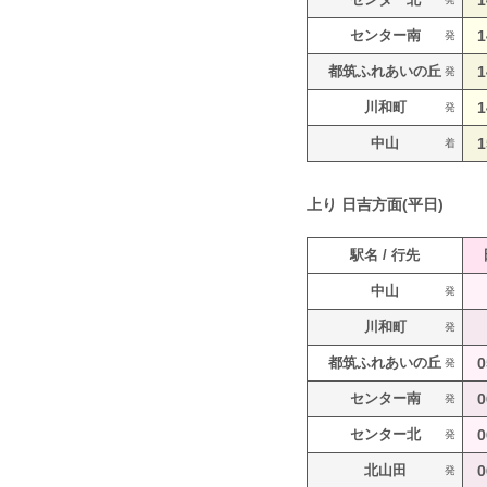
1
センター南
1
発
都筑ふれあいの丘
1
発
川和町
1
発
中山
1
着
上り
日吉方面(平日)
駅名 / 行先
中山
発
川和町
発
都筑ふれあいの丘
0
発
センター南
0
発
センター北
0
発
北山田
0
発