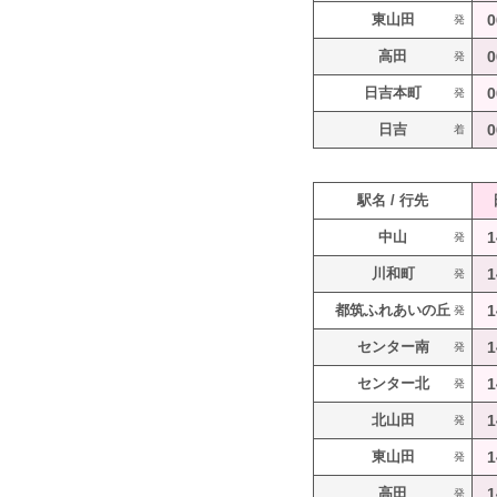
東山田
0
発
高田
0
発
日吉本町
0
発
日吉
0
着
駅名 / 行先
中山
1
発
川和町
1
発
都筑ふれあいの丘
1
発
センター南
1
発
センター北
1
発
北山田
1
発
東山田
1
発
高田
1
発