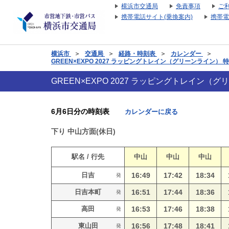
横浜市交通局
免責事項
ご
携帯電話サイト(乗換案内)
携帯電
横浜市
＞
交通局
＞
経路・時刻表
＞
カレンダー
＞
GREEN×EXPO 2027 ラッピングトレイン（グリーンライン）
GREEN×EXPO 2027 ラッピングトレイン
6月6日分の時刻表
カレンダーに戻る
下り
中山方面(休日)
駅名 / 行先
中山
中山
中山
日吉
16:49
17:42
18:34
発
日吉本町
16:51
17:44
18:36
発
高田
16:53
17:46
18:38
発
東山田
16:56
17:48
18:41
発