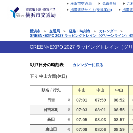
横浜市交通局
免責事項
ご
携帯電話サイト(乗換案内)
携帯電
横浜市
＞
交通局
＞
経路・時刻表
＞
カレンダー
＞
GREEN×EXPO 2027 ラッピングトレイン（グリーンライン）
GREEN×EXPO 2027 ラッピングトレイン
6月7日分の時刻表
カレンダーに戻る
下り
中山方面(休日)
駅名 / 行先
中山
中山
中山
日吉
07:01
07:59
08:52
発
日吉本町
07:03
08:01
08:55
発
高田
07:05
08:03
08:57
発
東山田
07:08
08:06
08:59
発