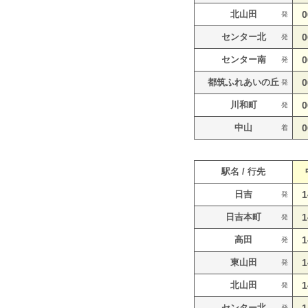
北山田
0
発
センター北
0
発
センター南
0
発
都筑ふれあいの丘
0
発
川和町
0
発
中山
0
着
駅名 / 行先
日吉
1
発
日吉本町
1
発
高田
1
発
東山田
1
発
北山田
1
発
センター北
発