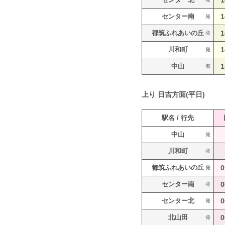
1
センター南
1
発
都筑ふれあいの丘
1
発
川和町
1
発
中山
1
着
上り
日吉方面(平日)
駅名 / 行先
中山
発
川和町
発
都筑ふれあいの丘
0
発
センター南
0
発
センター北
0
発
北山田
0
発