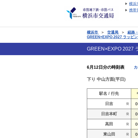
横浜
携帯
横浜市
＞
交通局
＞
経路
GREEN×EXPO 2027 
GREEN×EXPO 2
6月12日分の時刻表
カ
下り
中山方面(平日)
駅名 / 行先
日吉
0
発
日吉本町
0
発
高田
0
発
東山田
0
発