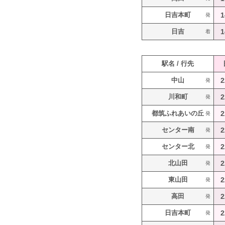
日吉本町
1
発
日吉
1
着
駅名 / 行先
中山
2
発
川和町
2
発
都筑ふれあいの丘
2
発
センター南
2
発
センター北
2
発
北山田
2
発
東山田
2
発
高田
2
発
日吉本町
2
発