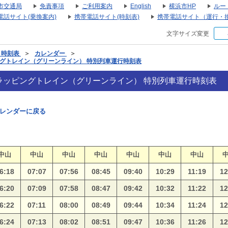
市交通局
免責事項
ご利用案内
English
横浜市HP
ルー
電話サイト(乗換案内)
携帯電話サイト(時刻表)
携帯電話サイト（運行・
文字サイズ変更
・時刻表
＞
カレンダー
＞
ラッピングトレイン（グリーンライン） 特別列車運行時刻表
027 ラッピングトレイン（グリーンライン） 特別列車運行時刻表
レンダーに戻る
中山
中山
中山
中山
中山
中山
中山
6:18
07:07
07:56
08:45
09:40
10:29
11:19
12
6:20
07:09
07:58
08:47
09:42
10:32
11:22
12
6:22
07:11
08:00
08:49
09:44
10:34
11:24
12
6:24
07:13
08:02
08:51
09:47
10:36
11:26
12