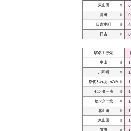
東山田
0
発
高田
0
発
日吉本町
0
発
日吉
0
着
駅名 / 行先
中山
1
発
川和町
1
発
都筑ふれあいの丘
1
発
センター南
1
発
センター北
1
発
北山田
1
発
東山田
1
発
高田
1
発