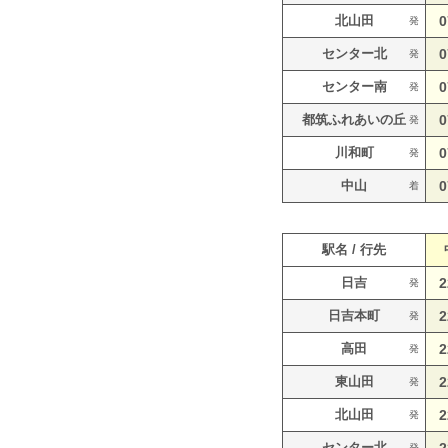
北山田
0
発
センター北
0
発
センター南
0
発
都筑ふれあいの丘
0
発
川和町
0
発
中山
0
着
駅名 / 行先
日吉
2
発
日吉本町
2
発
高田
2
発
東山田
2
発
北山田
2
発
センター北
発