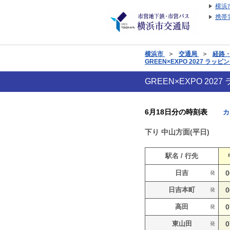
横浜
携帯
横浜市
＞
交通局
＞
経路
GREEN×EXPO 2027 
GREEN×EXPO 2
6月18日分の時刻表
カ
下り
中山方面(平日)
駅名 / 行先
日吉
0
発
日吉本町
0
発
高田
0
発
東山田
0
発