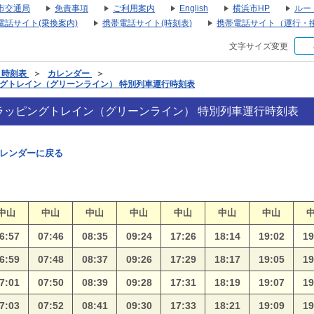
市交通局
免責事項
ご利用案内
English
横浜市HP
ルー
電話サイト(乗換案内)
携帯電話サイト(時刻表)
携帯電話サイト（運行・
文字サイズ変更
・時刻表
＞
カレンダー
＞
ラッピングトレイン（グリーンライン） 特別列車運行時刻表
027 ラッピングトレイン（グリーンライン） 特別列車運行時刻表
レンダーに戻る
中山
中山
中山
中山
中山
中山
中山
6:57
07:46
08:35
09:24
17:26
18:14
19:02
19
6:59
07:48
08:37
09:26
17:29
18:17
19:05
19
7:01
07:50
08:39
09:28
17:31
18:19
19:07
19
7:03
07:52
08:41
09:30
17:33
18:21
19:09
19