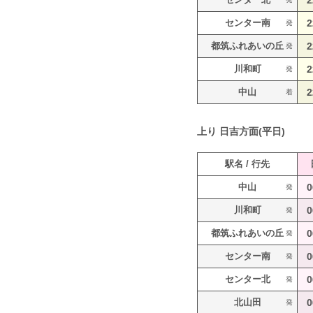
2
センター南
2
発
都筑ふれあいの丘
2
発
川和町
2
発
中山
2
着
上り
日吉方面(平日)
駅名 / 行先
中山
0
発
川和町
0
発
都筑ふれあいの丘
0
発
センター南
0
発
センター北
0
発
北山田
0
発