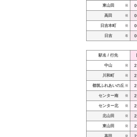
東山田
0
発
高田
0
発
日吉本町
0
発
日吉
0
着
駅名 / 行先
中山
2
発
川和町
2
発
都筑ふれあいの丘
2
発
センター南
2
発
センター北
2
発
北山田
2
発
東山田
2
発
高田
2
発