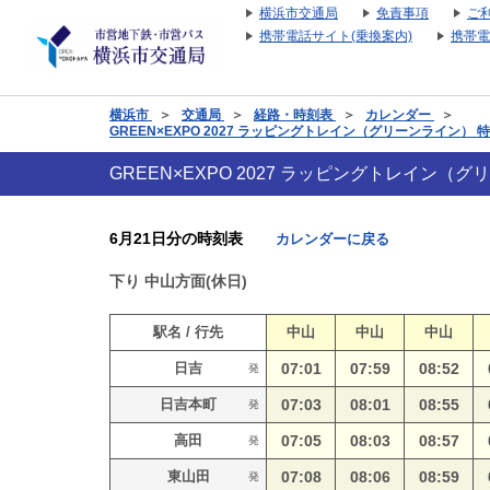
横浜市交通局
免責事項
ご
携帯電話サイト(乗換案内)
携帯電
横浜市
＞
交通局
＞
経路・時刻表
＞
カレンダー
＞
GREEN×EXPO 2027 ラッピングトレイン（グリーンライン）
GREEN×EXPO 2027 ラッピングトレイン
6月21日分の時刻表
カレンダーに戻る
下り
中山方面(休日)
駅名 / 行先
中山
中山
中山
日吉
07:01
07:59
08:52
発
日吉本町
07:03
08:01
08:55
発
高田
07:05
08:03
08:57
発
東山田
07:08
08:06
08:59
発