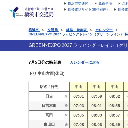
横浜市交通局
免責事項
ご
携帯電話サイト(乗換案内)
携帯電
横浜市
＞
交通局
＞
経路・時刻表
＞
カレンダー
＞
GREEN×EXPO 2027 ラッピングトレイン（グリーンライン）
GREEN×EXPO 2027 ラッピングトレイン
7月5日分の時刻表
カレンダーに戻る
下り
中山方面(休日)
駅名 / 行先
中山
中山
中山
日吉
07:01
07:59
08:52
発
日吉本町
07:03
08:01
08:55
発
高田
07:05
08:03
08:57
発
東山田
07:08
08:06
08:59
発