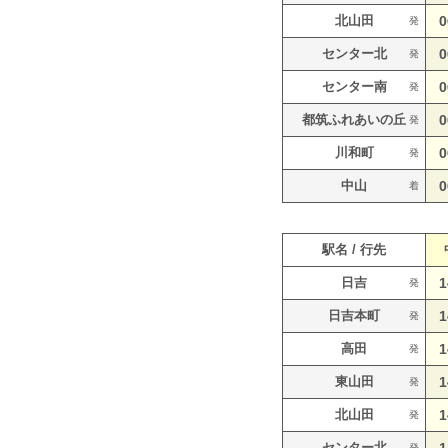
北山田
0
発
センター北
0
発
センター南
0
発
都筑ふれあいの丘
0
発
川和町
0
発
中山
0
着
駅名 / 行先
日吉
1
発
日吉本町
1
発
高田
1
発
東山田
1
発
北山田
1
発
センター北
発