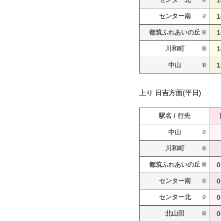
1
センター南
1
発
都筑ふれあいの丘
1
発
川和町
1
発
中山
1
着
上り
日吉方面(平日)
駅名 / 行先
中山
発
川和町
発
都筑ふれあいの丘
0
発
センター南
0
発
センター北
0
発
北山田
0
発