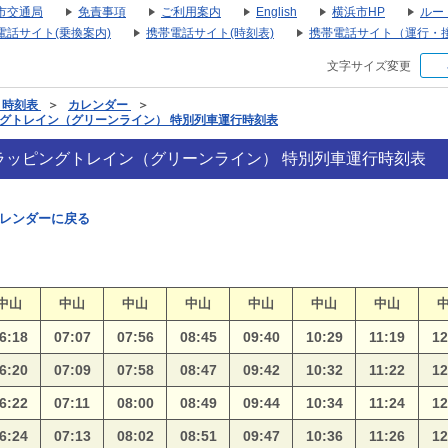
市交通局
免責事項
ご利用案内
English
横浜市HP
ルー
電話サイト(乗換案内)
携帯電話サイト(時刻表)
携帯電話サイト（運行・
文字サイズ変更
・時刻表
＞
カレンダー
＞
ラッピングトレイン（グリーンライン） 特別列車運行時刻表
027 ラッピングトレイン（グリーンライン） 特別列車運行時刻表
レンダーに戻る
中山
中山
中山
中山
中山
中山
中山
6:18
07:07
07:56
08:45
09:40
10:29
11:19
12
6:20
07:09
07:58
08:47
09:42
10:32
11:22
12
6:22
07:11
08:00
08:49
09:44
10:34
11:24
12
6:24
07:13
08:02
08:51
09:47
10:36
11:26
12