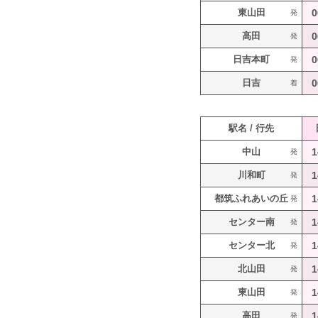
東山田
0
発
高田
0
発
日吉本町
0
発
日吉
0
着
駅名 / 行先
中山
1
発
川和町
1
発
都筑ふれあいの丘
1
発
センター南
1
発
センター北
1
発
北山田
1
発
東山田
1
発
高田
1
発