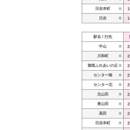
日吉本町
1
発
日吉
1
着
駅名 / 行先
中山
2
発
川和町
2
発
都筑ふれあいの丘
2
発
センター南
2
発
センター北
2
発
北山田
2
発
東山田
2
発
高田
2
発
日吉本町
2
発