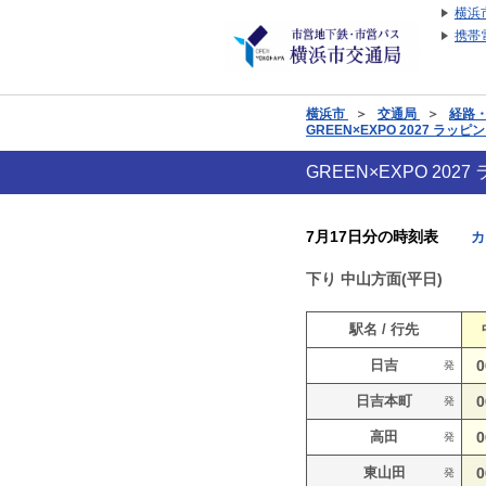
横浜
携帯
横浜市
＞
交通局
＞
経路
GREEN×EXPO 2027 
GREEN×EXPO 2
7月17日分の時刻表
カ
下り
中山方面(平日)
駅名 / 行先
日吉
0
発
日吉本町
0
発
高田
0
発
東山田
0
発