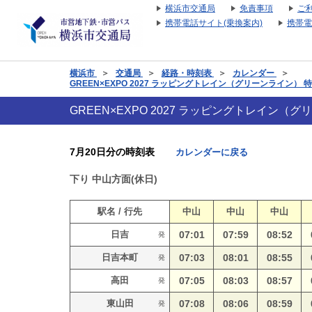
横浜市交通局
免責事項
ご
携帯電話サイト(乗換案内)
携帯電
横浜市
＞
交通局
＞
経路・時刻表
＞
カレンダー
＞
GREEN×EXPO 2027 ラッピングトレイン（グリーンライン）
GREEN×EXPO 2027 ラッピングトレイン
7月20日分の時刻表
カレンダーに戻る
下り
中山方面(休日)
駅名 / 行先
中山
中山
中山
日吉
07:01
07:59
08:52
発
日吉本町
07:03
08:01
08:55
発
高田
07:05
08:03
08:57
発
東山田
07:08
08:06
08:59
発