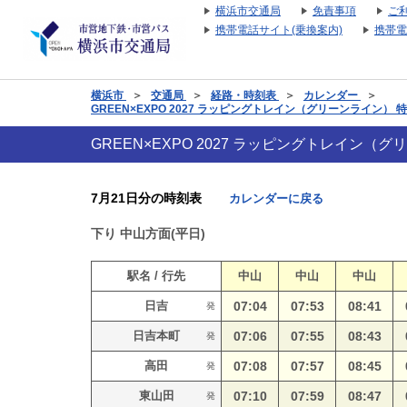
横浜市交通局
免責事項
ご
携帯電話サイト(乗換案内)
携帯電
横浜市
＞
交通局
＞
経路・時刻表
＞
カレンダー
＞
GREEN×EXPO 2027 ラッピングトレイン（グリーンライン）
GREEN×EXPO 2027 ラッピングトレイン
7月21日分の時刻表
カレンダーに戻る
下り
中山方面(平日)
駅名 / 行先
中山
中山
中山
日吉
07:04
07:53
08:41
発
日吉本町
07:06
07:55
08:43
発
高田
07:08
07:57
08:45
発
東山田
07:10
07:59
08:47
発