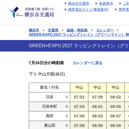
横浜市交通局
免責事項
ご
携帯電話サイト(乗換案内)
携帯電
横浜市
＞
交通局
＞
経路・時刻表
＞
カレンダー
＞
GREEN×EXPO 2027 ラッピングトレイン（グリーンライン）
GREEN×EXPO 2027 ラッピングトレイン
7月26日分の時刻表
カレンダーに戻る
下り
中山方面(休日)
駅名 / 行先
中山
中山
中山
日吉
07:01
07:59
08:52
発
日吉本町
07:03
08:01
08:55
発
高田
07:05
08:03
08:57
発
東山田
07:08
08:06
08:59
発