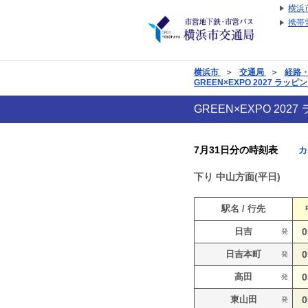
横浜
携帯
横浜市
＞
交通局
＞
経路
GREEN×EXPO 2027 
GREEN×EXPO 2
7月31日分の時刻表
カ
下り
中山方面(平日)
駅名 / 行先
日吉
0
発
日吉本町
0
発
高田
0
発
東山田
0
発