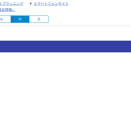
トプランニング
スマートフォンサイト
接近情報）
小
中
大