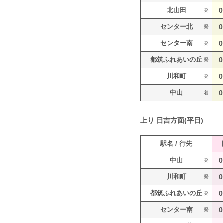
北山田
0
発
センター北
0
発
センター南
0
発
都筑ふれあいの丘
0
発
川和町
0
発
中山
0
着
上り
日吉方面(平日)
駅名 / 行先
中山
0
発
川和町
0
発
都筑ふれあいの丘
0
発
センター南
0
発