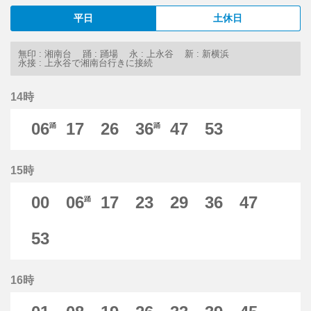
平日
土休日
無印 : 湘南台
踊 : 踊場
永 : 上永谷
新 : 新横浜
永接 : 上永谷で湘南台行きに接続
14時
06
17
26
36
47
53
踊
踊
15時
00
06
17
23
29
36
47
踊
53
16時