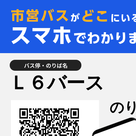
Ｌ６バース
のり