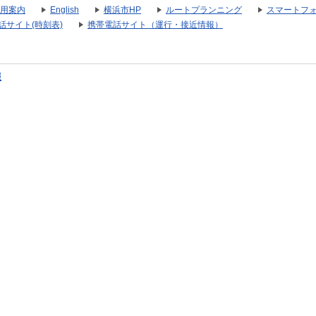
用案内
English
横浜市HP
ルートプランニング
スマートフ
話サイト(時刻表)
携帯電話サイト（運行・接近情報）
報