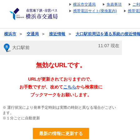
横浜市交通局
免責事項
ご利
携帯電話サイト(乗換案内)
携帯電
横浜市
＞
交通局
＞
接近情報
＞
大口駅前周辺を通る系統の接近情
11:07
現在
大口駅前
無効なURLです。
URLが更新されておりますので、
お手数ですが、改めて
こちら
から検索後に
ブックマークをお願いします。
※ 運行状況により発車予定時刻は実際の時刻と異なる場合がござい
ます。
※１分ごとに自動更新
最新の情報に更新する