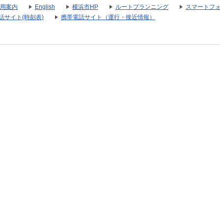
用案内
English
横浜市HP
ルートプランニング
スマートフ
話サイト(時刻表)
携帯電話サイト（運行・接近情報）