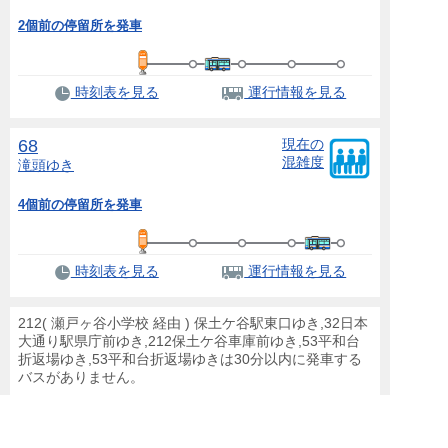
2個前の停留所を発車
時刻表を見る
運行情報を見る
68
現在の
混雑度
滝頭
ゆき
4個前の停留所を発車
時刻表を見る
運行情報を見る
212( 瀬戸ヶ谷小学校 経由 ) 保土ケ谷駅東口ゆき,32日本
大通り駅県庁前ゆき,212保土ケ谷車庫前ゆき,53平和台
折返場ゆき,53平和台折返場ゆきは30分以内に発車する
バスがありません。