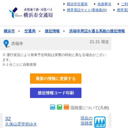
横浜市交通局
免責事項
ご利
携帯電話サイト(乗換案内)
携帯電
横浜市
＞
交通局
＞
接近情報
＞
洪福寺周辺を通る系統の接近情報
21:21
現在
洪福寺
※ 運行状況により発車予定時刻は実際の時刻と異なる場合がござい
ます。
※１分ごとに自動更新
最新の情報に更新する
接近情報コード印刷
混雑度について(凡例)
32
現在の
混雑度
久保山霊堂前
ゆき