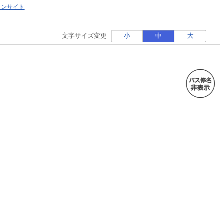
ォンサイト
文字サイズ変更
小
中
大