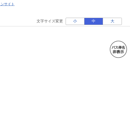
ォンサイト
文字サイズ変更
小
中
大