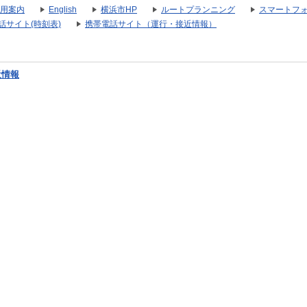
用案内
English
横浜市HP
ルートプランニング
スマートフ
話サイト(時刻表)
携帯電話サイト（運行・接近情報）
近情報