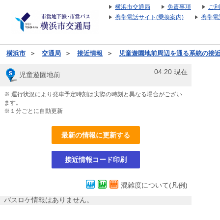
横浜市交通局
免責事項
ご利
携帯電話サイト(乗換案内)
携帯電
横浜市
＞
交通局
＞
接近情報
＞
児童遊園地前周辺を通る系統の接
04:20
現在
児童遊園地前
※ 運行状況により発車予定時刻は実際の時刻と異なる場合がござい
ます。
※１分ごとに自動更新
最新の情報に更新する
接近情報コード印刷
混雑度について(凡例)
バスロケ情報はありません。