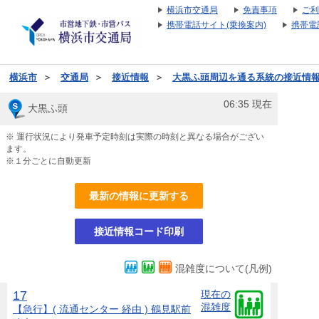
横浜市交通局
免責事項
ご利
携帯電話サイト(乗換案内)
携帯電
横浜市
＞
交通局
＞
接近情報
＞
大黒ふ頭周辺を通る系統の接近情
06:35
現在
大黒ふ頭
※ 運行状況により発車予定時刻は実際の時刻と異なる場合がござい
ます。
※１分ごとに自動更新
最新の情報に更新する
接近情報コード印刷
混雑度について(凡例)
17
現在の
混雑度
【急行】( 流通センター 経由 ) 鶴見駅前