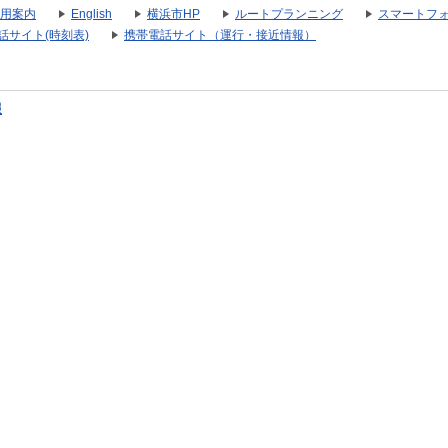
用案内
English
横浜市HP
ルートプランニング
スマートフ
話サイト(時刻表)
携帯電話サイト（運行・接近情報）
報