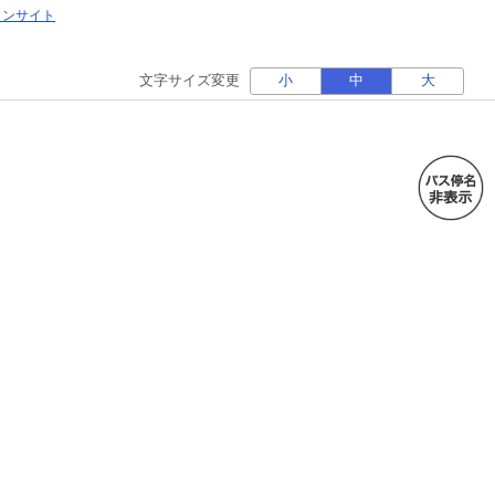
ォンサイト
文字サイズ変更
小
中
大