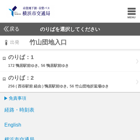
戻る
のりばを選択してください
竹山団地入口
出発
のりば：1
172 鴨居駅前ゆき, 56 鴨居駅前ゆき
のりば：2
256 ( 西谷駅前 経由 ) 鴨居駅前ゆき, 56 竹山団地折返場ゆき
免責事項
経路・時刻表
English
横浜市交通局