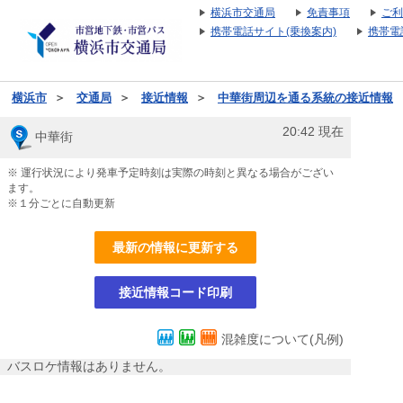
横浜市交通局
免責事項
ご利
携帯電話サイト(乗換案内)
携帯電
横浜市
＞
交通局
＞
接近情報
＞
中華街周辺を通る系統の接近情報
20:42
現在
中華街
※ 運行状況により発車予定時刻は実際の時刻と異なる場合がござい
ます。
※１分ごとに自動更新
最新の情報に更新する
接近情報コード印刷
混雑度について(凡例)
バスロケ情報はありません。