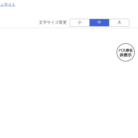
ォンサイト
文字サイズ変更
小
中
大