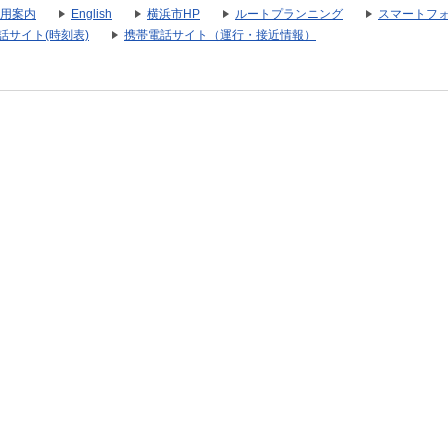
用案内
English
横浜市HP
ルートプランニング
スマートフ
話サイト(時刻表)
携帯電話サイト（運行・接近情報）